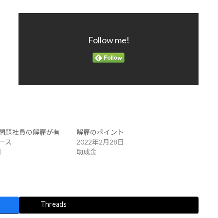
Follow me!
問題社員の解雇が有
解雇のポイント
ース
2022年2月28日
日
助成金
Threads