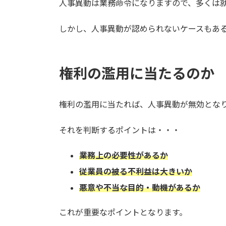
人事異動は業務命令になりますので、多くは
:
しかし、人事異動が認められないケースもあ
権利の濫用に当たるのか
権利の濫用に当たれば、人事異動が無効とな
それを判断するポイントは・・・
業務上の必要性があるか
従業員の被る不利益は大きいか
悪意や不当な目的・動機があるか
これが重要なポイントとなります。