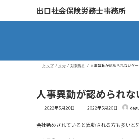
コ
ナ
出口社会保険労務士事務所
ン
ビ
テ
ゲ
ン
ー
ツ
シ
へ
ョ
ス
ン
キ
に
ッ
移
トップ
blog
就業規則
人事異動が認められないケー
プ
動
人事異動が認められな
最
2022年5月20日
2022年5月20日
degu
終
更
会社勤めされていると異動される方も多いと
新
日
時